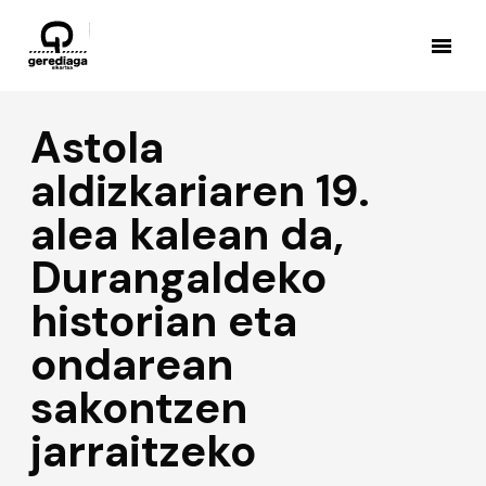
Astola
aldizkariaren 19.
alea kalean da,
Durangaldeko
historian eta
ondarean
sakontzen
jarraitzeko