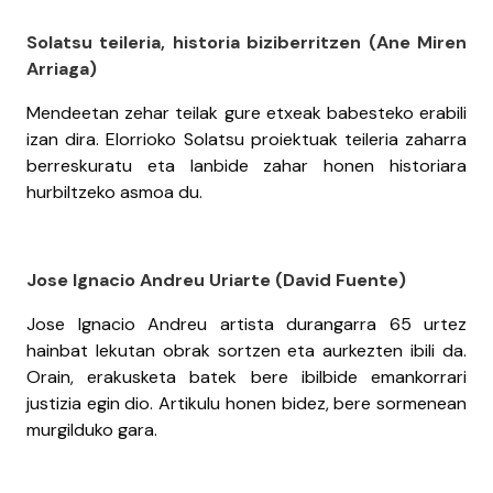
Solatsu teileria, historia biziberritzen (Ane Miren
Arriaga)
Mendeetan zehar teilak gure etxeak babesteko erabili
izan dira. Elorrioko Solatsu proiektuak teileria zaharra
berreskuratu eta lanbide zahar honen historiara
hurbiltzeko asmoa du.
Jose Ignacio Andreu Uriarte (David Fuente)
Jose Ignacio Andreu artista durangarra 65 urtez
hainbat lekutan obrak sortzen eta aurkezten ibili da.
Orain, erakusketa batek bere ibilbide emankorrari
justizia egin dio. Artikulu honen bidez, bere sormenean
murgilduko gara.