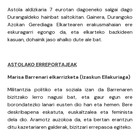
Astola aldizkaria 7 eurotan dagoeneko salgai dago
Durangaldeko hainbat saltokitan. Gainera, Durangoko
Azokan Gerediaga Elkartearen erakusmahaian ere
eskuragarri egongo da, eta elkarteko bazkideen
kasuan, dohainik jaso ahalko dute ale bat.
ASTOLAKO ERREPORTAJEAK
Marisa Barrenari elkarrizketa (Izaskun Ellakuriaga)
Militantzia politiko eta soziala izan da Barrenaren
bizitzako lerro nagusi bat, eta gaur egun ere
borondatezko lanari eusten dio han eta hemen. Bere
deskribapena eskatuta, euskaltzalea eta feminista
dela dio. Aramotz auzokoa da, eta bertan erantzun
ditu kazetariaren galderak, bizitzari errepasoa egiteko.