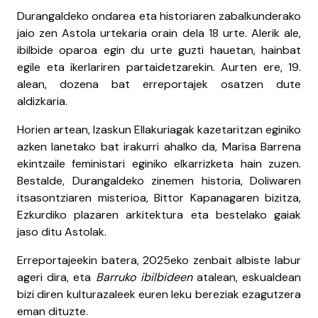
Durangaldeko ondarea eta historiaren zabalkunderako
jaio zen Astola urtekaria orain dela 18 urte. Alerik ale,
ibilbide oparoa egin du urte guzti hauetan, hainbat
egile eta ikerlariren partaidetzarekin. Aurten ere, 19.
alean, dozena bat erreportajek osatzen dute
aldizkaria.
Horien artean, Izaskun Ellakuriagak kazetaritzan eginiko
azken lanetako bat irakurri ahalko da, Marisa Barrena
ekintzaile feministari eginiko elkarrizketa hain zuzen.
Bestalde, Durangaldeko zinemen historia, Doliwaren
itsasontziaren misterioa, Bittor Kapanagaren bizitza,
Ezkurdiko plazaren arkitektura eta bestelako gaiak
jaso ditu Astolak.
Erreportajeekin batera, 2025eko zenbait albiste labur
ageri dira, eta
Barruko ibilbideen
atalean, eskualdean
bizi diren kulturazaleek euren leku bereziak ezagutzera
eman dituzte.