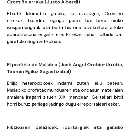
Oromiño erreka (Justo Alberdi)
Etxetik kilometro gutxira, ia ezezagun, Oromiño
errekak txunditu egingo gaitu, bai bere txoko
ikusgarriengatik eta baita historia eta kultura arloko
aberastasunarengatik ere. Errekan zehar ibilbide bat
garatuko dugu artikuluan.
El profeta de Mallabia (José Angel Orobio-Urrutia,
Txomin Egiluz Sagastizabal)
Erlijio heterodoxoek indarra zuten leku batean,
Mallabiko profetak munduaren eta ondasun materialen
amaiera iragarri zituen XIX. mendean. Gertakari bitxi
horri buruz gehiago jakingo dugu erreportajeari esker.
Fikzioaren palazioak, ipurtargiak eta garaiko