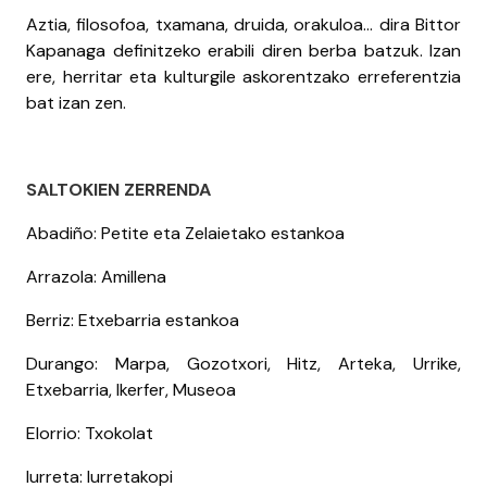
Aztia, filosofoa, txamana, druida, orakuloa… dira Bittor
Kapanaga definitzeko erabili diren berba batzuk. Izan
ere, herritar eta kulturgile askorentzako erreferentzia
bat izan zen.
SALTOKIEN ZERRENDA
Abadiño: Petite eta Zelaietako estankoa
Arrazola: Amillena
Berriz: Etxebarria estankoa
Durango: Marpa, Gozotxori, Hitz, Arteka, Urrike,
Etxebarria, Ikerfer, Museoa
Elorrio: Txokolat
Iurreta: Iurretakopi