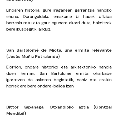
Lihoaren historia, gure iraganean garrantzia handiko
ehuna. Durangaldeko emakume bi hauek ofizioa
berreskuratu eta gaur egunera ekarri dute, bakoitzak
bere ikuspegitik landuz.
San Bartolomé de Miota, una ermita relevante
(Jesús Muñiz Petralanda)
Elorrion, ondare historiko eta arkitektoniko handia
duen herrian, San Bartolome ermita oharkabe
igarotzen da askoren begietatik, nahiz eta eraikin
horrek ere bere ondare-balioa izan.
Bittor Kapanaga, Otxandioko aztia (Gontzal
Mendibil)