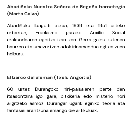
Abadiñoko Nuestra Señora de Begoña barnetegia
(Marta Calvo)
Abadiñoko Ibagoiti etxea, 1939 eta 1951 arteko
urteetan, Frankismo garaiko Auxilio Social
erakundearen egoitza izan zen. Gerra galdu zutenen
haurren eta umezurtzen adoktrinamendua egitea zuen
helburu.
El barco del alemán (Txelu Angoitia)
60 urtez Durangoko hiri-paisaiaren parte den
itsasontzira igo gara, bitxikeria edo misterio hori
argitzeko asmoz. Durangar ugarik eginiko teoria eta
fantasiei erantzuna emango die artikuluak.