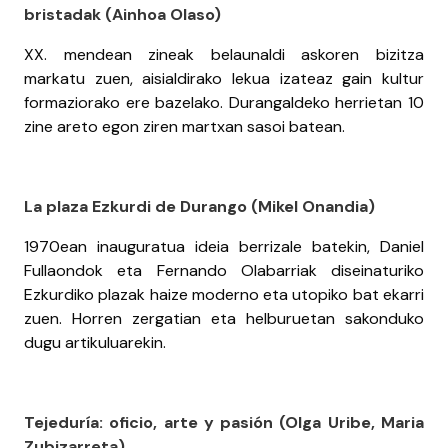
bristadak (Ainhoa Olaso)
XX. mendean zineak belaunaldi askoren bizitza
markatu zuen, aisialdirako lekua izateaz gain kultur
formaziorako ere bazelako. Durangaldeko herrietan 10
zine areto egon ziren martxan sasoi batean.
La plaza Ezkurdi de Durango (Mikel Onandia)
1970ean inauguratua ideia berrizale batekin, Daniel
Fullaondok eta Fernando Olabarriak diseinaturiko
Ezkurdiko plazak haize moderno eta utopiko bat ekarri
zuen. Horren zergatian eta helburuetan sakonduko
dugu artikuluarekin.
Tejeduría: oficio, arte y pasión (Olga Uribe, Maria
Zubizarreta)