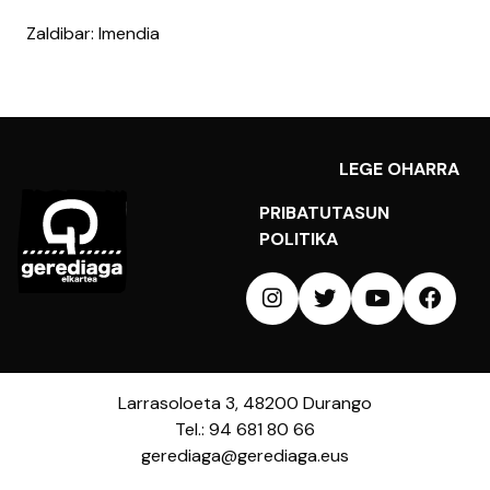
Zaldibar: Imendia
LEGE OHARRA
PRIBATUTASUN
POLITIKA
Larrasoloeta 3, 48200 Durango
Tel.: 94 681 80 66
gerediaga@gerediaga.eus