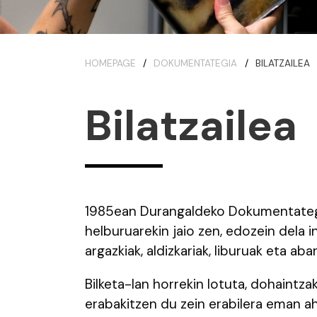
HOMEPAGE
DOKUMENTATEGIA
BILATZAILEA
Bilatzailea
1985ean Durangaldeko Dokumentategia
helburuarekin jaio zen, edozein dela in
argazkiak, aldizkariak, liburuak eta abar
Bilketa-lan horrekin lotuta, dohaintza
erabakitzen du zein erabilera eman ah