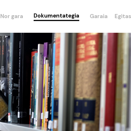
Dokumentategia
Nor gara
Garaia
Egita