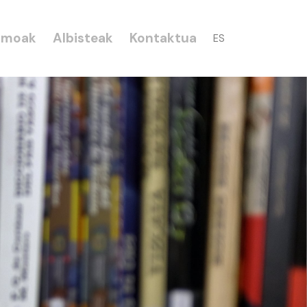
smoak
Albisteak
Kontaktua
ES