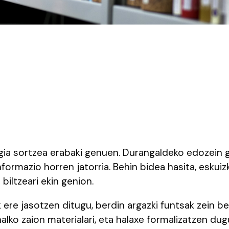
 sortzea erabaki genuen. Durangaldeko edozein gai
formazio horren jatorria. Behin bidea hasita, eskuizk
 biltzeari ekin genion.
k ere jasotzen ditugu, berdin argazki funtsak zein b
alko zaion materialari, eta halaxe formalizatzen du