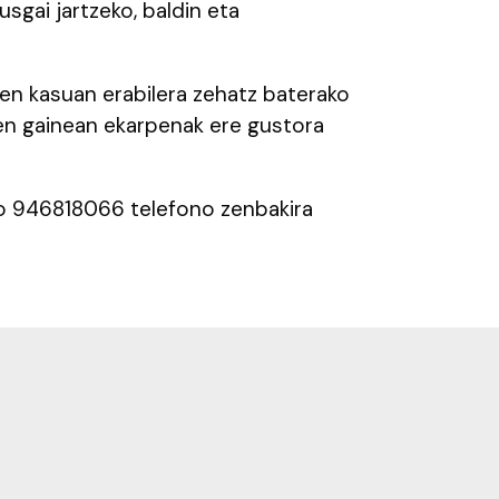
usgai jartzeko, baldin eta
zuen kasuan erabilera zehatz baterako
en gainean ekarpenak ere gustora
do 946818066 telefono zenbakira