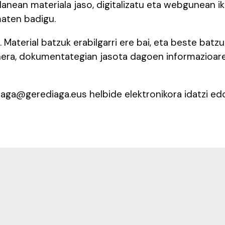
lanean materiala jaso, digitalizatu eta webgunean ik
aten badigu.
. Material batzuk erabilgarri ere bai, eta beste bat
inera, dokumentategian jasota dagoen informazioar
diaga@gerediaga.eus helbide elektronikora idatzi e