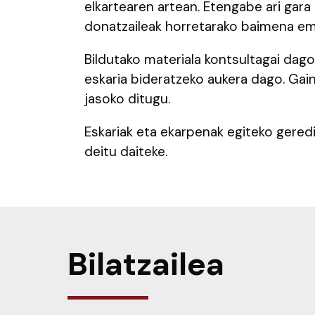
elkartearen artean. Etengabe ari gara 
donatzaileak horretarako baimena em
Bildutako materiala kontsultagai dago
eskaria bideratzeko aukera dago. Ga
jasoko ditugu.
Eskariak eta ekarpenak egiteko gere
deitu daiteke.
Bilatzailea