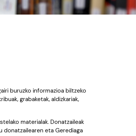
ri buruzko informazioa biltzeko
ribuak, grabaketak, aldizkariak,
estelako materialak. Donatzaileak
gu donatzailearen eta Gerediaga