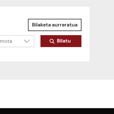
Bilaketa aurreratua
Bilatu