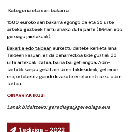
Kategoria eta sari bakarra
1500 euro
ko sari bakarra egongo da eta
35 urte
arteko gazteek
hartu ahalko dute parte (1991an edo
geroago jaiotakoak).
Bakarka edo taldean
aurkeztu daiteke ikerketa lana.
Taldeen kasuan, ez da beharrezkoa kide guztiak 35
urte artekoak izatea, baina bai gehiengoa. Adin-
tartetik kanpo gelditzen diren taldekideek, gehienez
ere, urtebetez gaindi dezakete erreferentziazko adin-
tartea.
OINARRIAK IKUSI
Lanak bidaltzeko: gerediaga@gerediaga.eus
1.edizioa - 2022