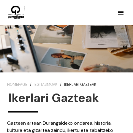
HOMEPAGE
EGITASMOAK
IKERLARI GAZTEAK
Ikerlari Gazteak
Gazteen artean Durangaldeko ondarea, historia,
kultura eta gizartea zaindu, ikertu eta zabaltzeko