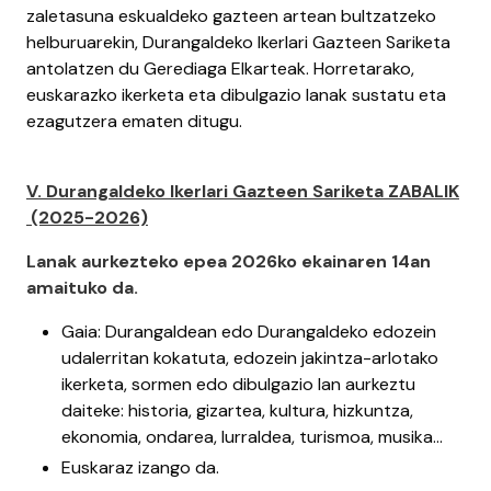
zaletasuna eskualdeko gazteen artean bultzatzeko
helburuarekin, Durangaldeko Ikerlari Gazteen Sariketa
antolatzen du Gerediaga Elkarteak. Horretarako,
euskarazko ikerketa eta dibulgazio lanak sustatu eta
ezagutzera ematen ditugu.
V. Durangaldeko Ikerlari Gazteen Sariketa ZABALIK
(2025-2026)
Lanak aurkezteko epea 2026ko ekainaren 14an
amaituko da.
Gaia: Durangaldean edo Durangaldeko edozein
udalerritan kokatuta, edozein jakintza-arlotako
ikerketa, sormen edo dibulgazio lan aurkeztu
daiteke: historia, gizartea, kultura, hizkuntza,
ekonomia, ondarea, lurraldea, turismoa, musika...
Euskaraz izango da.