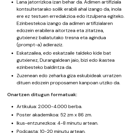
Lana jatorrizkoa izan behar da. Adimen artifiziala
kontsultetarako soilik erabili ahal izango da, inola
ere ez testuen erredakzioa edo itzulpena egiteko.
Ezinbestekoa izango da adimen artifizialaren
edozein erabilera aitortzea eta zitatzea,
gutxienez baliatutako tresna eta agindua
(prompt-a) adieraziz.
Eskatzailea, edo eskatzaile taldeko kide bat
gutxienez, Durangaldean jaio, bizi edo ikastea
ezinbesteko baldintza da.
Zuzenean edo zeharka giza eskubideak urratzen
dituen edozein proposamen kanpoan utziko da.
Onartzen ditugun formatuak:
Artikulua: 2.000-4.000 berba.
Poster akademikoa: 52 zm x 86 zm.
Ikus-entzunezkoa: 4-8 minutu artean.
Podcasta: 10-20 minutu artean.