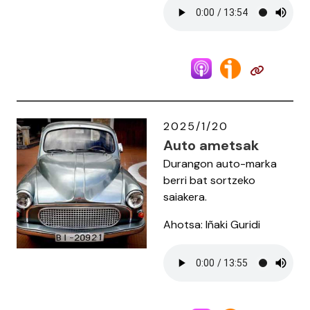
2025/1/20
Auto ametsak
Durangon auto-marka
berri bat sortzeko
saiakera.
Ahotsa: Iñaki Guridi