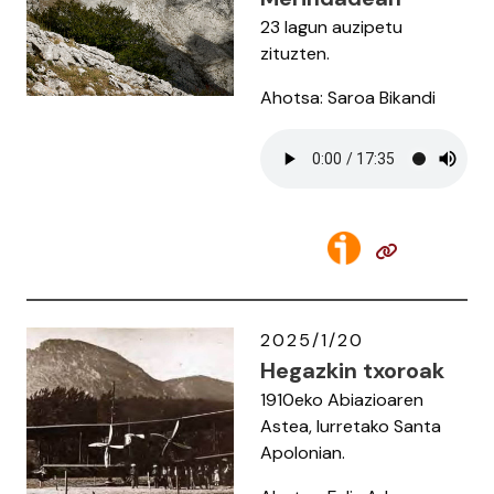
23 lagun auzipetu
zituzten.
Ahotsa: Saroa Bikandi
2025/1/20
Hegazkin txoroak
1910eko Abiazioaren
Astea, Iurretako Santa
Apolonian.