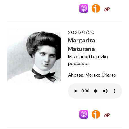
2025/1/20
Margarita
Maturana
Misiolariari buruzko
podcasta.
Ahotsa: Mertxe Uriarte