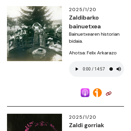
2025/1/20
Zaldibarko
bainuetxea
Bainuetxearen historian
bidaia.
Ahotsa: Felix Arkarazo
2025/1/20
Zaldi gorriak