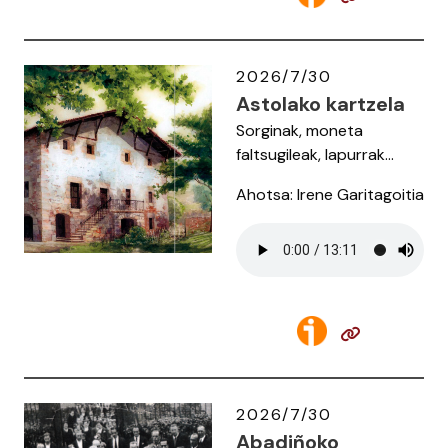
2026/7/30
Astolako kartzela
Sorginak, moneta
faltsugileak, lapurrak...
Ahotsa: Irene Garitagoitia
2026/7/30
Abadiñoko