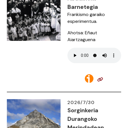
Barnetegia
Frankismo garaiko
esperimentua.
Ahotsa: Eñaut
Aiartzaguena
2026/7/30
Sorginkeria
Durangoko
Merindadean