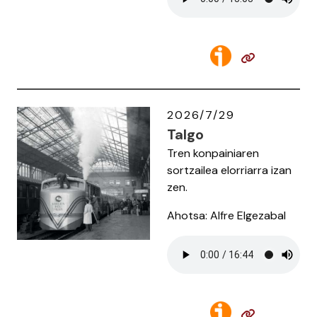
2026/7/29
Talgo
Tren konpainiaren
sortzailea elorriarra izan
zen.
Ahotsa: Alfre Elgezabal