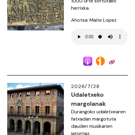
1000 urte sortutako
herrixka.
Ahotsa: Maite Lopez
2026/7/28
Udaletxeko
margolanak
Durangoko udaletxearen
fatxadan margotuta
dauden musikarien
jatorriaz.