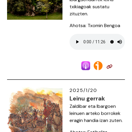
txikiagoak sustatu
zituzten.
Ahotsa: Txomin Bengoa
2025/1/20
Leinu gerrak
Zaldibar eta Ibargoen
leinuen arteko borrokek
eragin handia izan zuten.