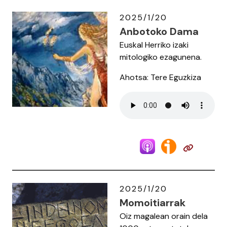
2025/1/20
Anbotoko Dama
Euskal Herriko izaki
mitologiko ezagunena.
Ahotsa: Tere Eguzkiza
2025/1/20
Momoitiarrak
Oiz magalean orain dela