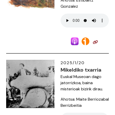
Ahotsa: Estibalitz
Gonzalez
2025/1/20
Mikeldiko txarria
Euskal Museoan dago
jatorrizkoa, baina
misterioak bizirik dirau.
Ahotsa: Maite Berriozabal
Berrizbeitia