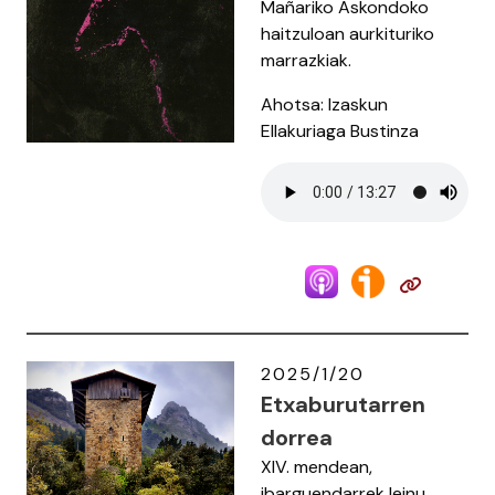
Mañariko Askondoko
haitzuloan aurkituriko
marrazkiak.
Ahotsa: Izaskun
Ellakuriaga Bustinza
2025/1/20
Etxaburutarren
dorrea
XIV. mendean,
ibarguendarrek leinu