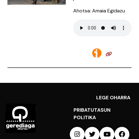
Ahotsa: Amaia Egidazu
LEGE OHARRA
PRIBATUTASUN
POLITIKA