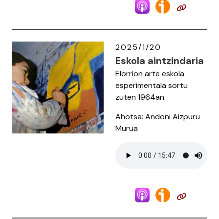
2025/1/20
Eskola aintzindaria
Elorrion arte eskola
esperimentala sortu
zuten 1964an.
Ahotsa: Andoni Aizpuru
Murua