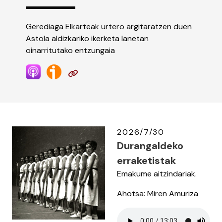
Gerediaga Elkarteak urtero argitaratzen duen
Astola aldizkariko ikerketa lanetan
oinarritutako entzungaia
2026/7/30
Durangaldeko
erraketistak
Emakume aitzindariak.
Ahotsa: Miren Amuriza