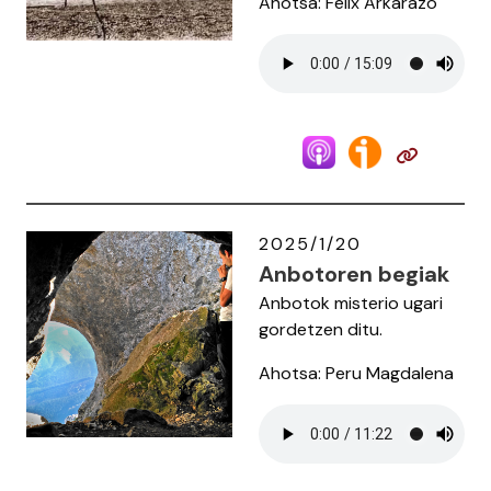
Ahotsa: Felix Arkarazo
2025/1/20
Anbotoren begiak
Anbotok misterio ugari
gordetzen ditu.
Ahotsa: Peru Magdalena