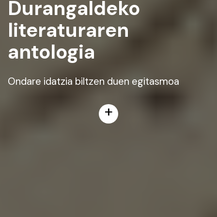
Durangaldeko
literaturaren
antologia
Ondare idatzia biltzen duen egitasmoa
+