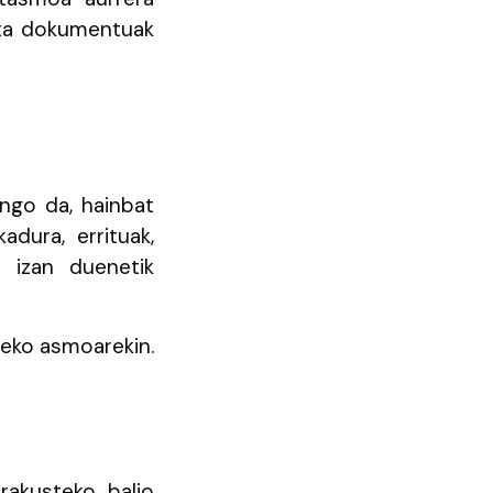
 eta dokumentuak
ango da, hainbat
adura, errituak,
zi izan duenetik
zeko asmoarekin.
erakusteko balio