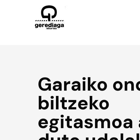
Garaiko on
biltzeko
egitasmoa 