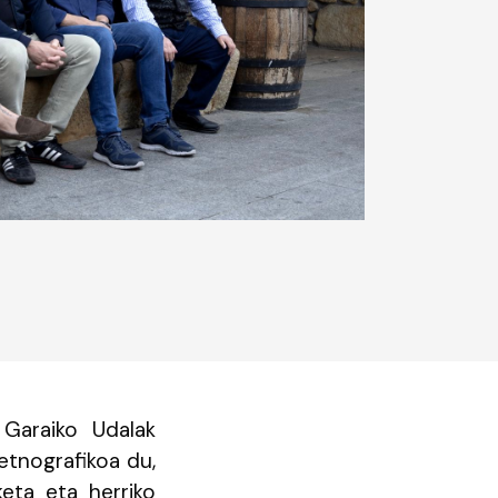
 Garaiko Udalak
etnografikoa du,
lketa eta herriko