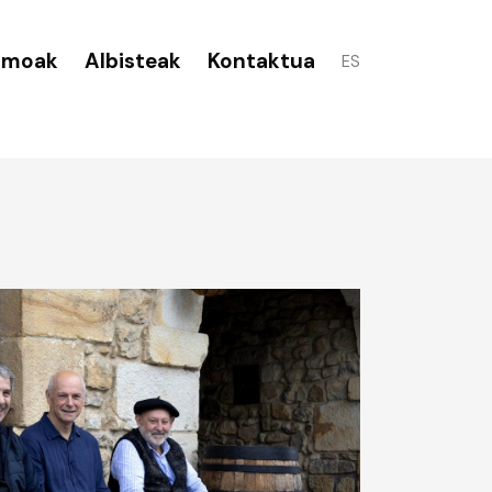
smoak
Albisteak
Kontaktua
ES