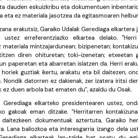
a dauden eskuizkribu eta dokumentuen inbentarioa
a eta ez materiala jasotzea da egitasmoaren helbur
zana erakutsiz, Garaiko Udalak Gerediaga elkartera 
 ustez erreferentziazko elkartea delako. "Her
z materiala mintzajardunean; bizipenetan; kontakiz
itzen diren ohituretan; toki-izenetan; etxeetan g
n paperetan eta abarretan islatzen da. Herri era
 horiek guztiak ikertu, arakatu eta bil daitezen, o
. Nondik datorren ez dakienak, zer izatera iritsi d
k ez duen arbola bat ematen du”, azaldu du Osak.
erediaga elkarteko presidentearen ustez, onda
eko gakoak eman ditzake. “Herritarren kontakizun
daitezkeen dokumentuak aztertuta, Garaiko herr
a. Lana baliozkoa eta interesgarria izango dela us
erediaga elkarteak lan-talde bat osatu du egi