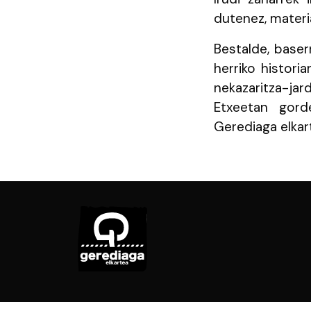
dutenez, materi
Bestalde, baser
herriko historia
nekazaritza-ja
Etxeetan gord
Gerediaga elkar