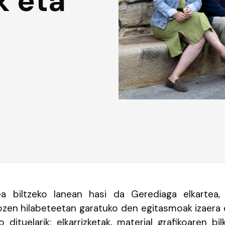
k eta
a biltzeko lanean hasi da Gerediaga elkartea,
tozen hilabeteetan garatuko den egitasmoak izaera 
 dituelarik: elkarrizketak, material grafikoaren bi