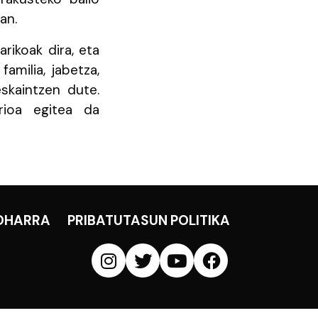
an.
rikoak dira, eta
familia, jabetza,
skaintzen dute.
rioa egitea da
OHARRA
PRIBATUTASUN POLITIKA