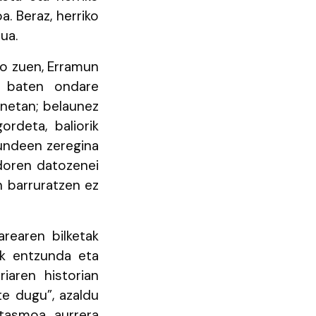
. Beraz, herriko
ua.
jo zuen, Erramun
ri baten ondare
unetan; belaunez
ordeta, baliorik
kundeen zeregina
ndoren datozenei
en barruratzen ez
rearen bilketak
ak entzunda eta
iaren historian
te dugu”, azaldu
tasmoa aurrera