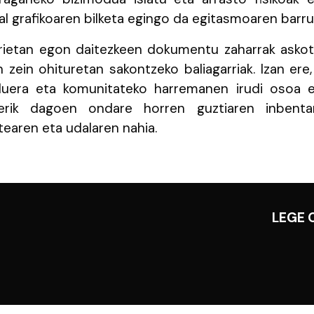
al grafikoaren bilketa egingo da egitasmoaren barru
rietan egon daitezkeen dokumentu zaharrak askota
n zein ohituretan sakontzeko baliagarriak. Izan ere, 
rduera eta komunitateko harremanen irudi osoa e
erik dagoen ondare horren guztiaren inbenta
tearen eta udalaren nahia.
LEGE 