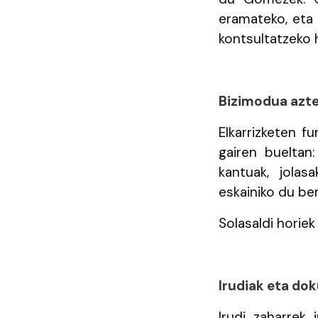
eramateko, eta 
kontsultatzeko 
Bizimodua azte
Elkarrizketen f
gairen bueltan:
kantuak, jolasa
eskainiko du be
Solasaldi horie
Irudiak eta do
Irudi zaharrek 