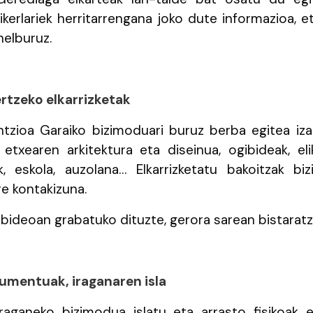
ikerlariek herritarrengana joko dute informazioa,
helburuz.
rtzeko elkarrizketak
untzioa Garaiko bizimoduari buruz berba egitea iz
 etxearen arkitektura eta diseinua, ogibideak, elik
k, eskola, auzolana… Elkarrizketatu bakoitzak bi
re kontakizuna.
k bideoan grabatuko dituzte, gerora sarean bistarat
kumentuak, iraganaren isla
iraganeko bizimodua islatu eta arrasto fisikoak 