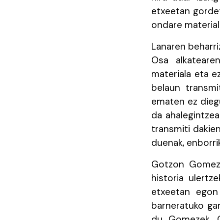
etxeetan gordet
ondare material
Lanaren beharri
Osa alkatearen
materiala eta e
belaun transmit
ematen ez diegu
da ahalegintzea
transmiti dakien
duenak, enborri
Gotzon Gomez G
historia ulertz
etxeetan egon 
barneratuko gar
du Gomezek. G