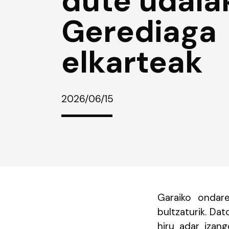
dute udala
Gerediaga
elkarteak
2026/06/15
Garaiko ondare
bultzaturik. Da
hiru adar izango