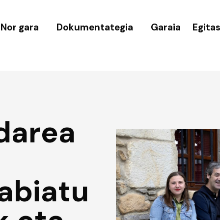
Nor gara
Dokumentategia
Garaia
Egita
darea
abiatu