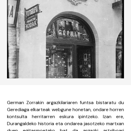
German Zorrakin argazkilariaren funtsa bistaratu du
Gerediaga elkarteak webgune honetan, ondare horren
kontsulta herritarren eskura ipintzeko. Izan ere,
Durangaldeko historia eta ondarea jasotzeko martxan
duen egitasmoetako bat da argazki artxiboari