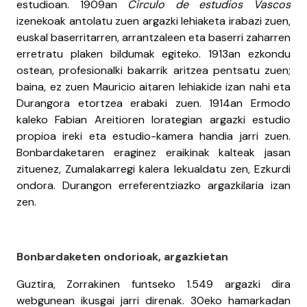
estudioan. 1909an
Circulo de estudios Vascos
izenekoak antolatu zuen argazki lehiaketa irabazi zuen,
euskal baserritarren, arrantzaleen eta baserri zaharren
erretratu plaken bildumak egiteko. 1913an ezkondu
ostean, profesionalki bakarrik aritzea pentsatu zuen;
baina, ez zuen Mauricio aitaren lehiakide izan nahi eta
Durangora etortzea erabaki zuen. 1914an Ermodo
kaleko Fabian Areitioren lorategian argazki estudio
propioa ireki eta estudio-kamera handia jarri zuen.
Bonbardaketaren eraginez eraikinak kalteak jasan
zituenez, Zumalakarregi kalera lekualdatu zen, Ezkurdi
ondora. Durangon erreferentziazko argazkilaria izan
zen.
Bonbardaketen ondorioak, argazkietan
Guztira, Zorrakinen funtseko 1.549 argazki dira
webgunean ikusgai jarri direnak. 30eko hamarkadan