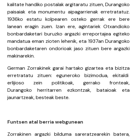
kalitate handiko postalak argitaratu zituen, Durangoko
paisaiak eta monumentu aipagarrienak erretratatuz.
1936ko estatu kolpearen osteko gerrak ere bere
lanean eragin zuen. Izan ere, agintariek Otxandioko
bonbardaketari buruzko argazki erreportajea egiteko
mandatua eman zioten lehenik, eta 1937an Durangoko
bonbardaketaren ondorioak jaso zituen bere argazki
makinarekin.
German Zorrakinek garai hartako gizartea eta bizitza
erretratatu zituen: eguneroko bizimodua, ekitaldi
erlijioso zein politikoak, gerrako fronteak,
Durangoko herritarren ezkontzak, bataioak eta
jaunartzeak, besteak beste.
Funtsen atal berria webgunean
Zorrakinen argazki bilduma sareratzearekin batera,