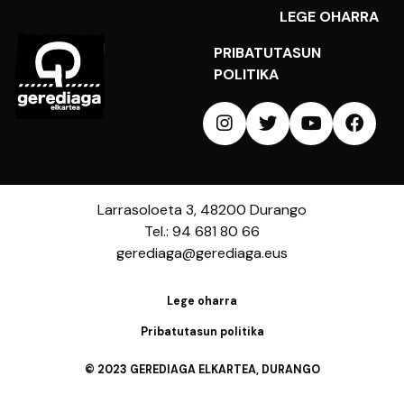
LEGE OHARRA
PRIBATUTASUN
POLITIKA
Larrasoloeta 3, 48200 Durango
Tel.: 94 681 80 66
gerediaga@gerediaga.eus
Lege oharra
Pribatutasun politika
© 2023 GEREDIAGA ELKARTEA, DURANGO