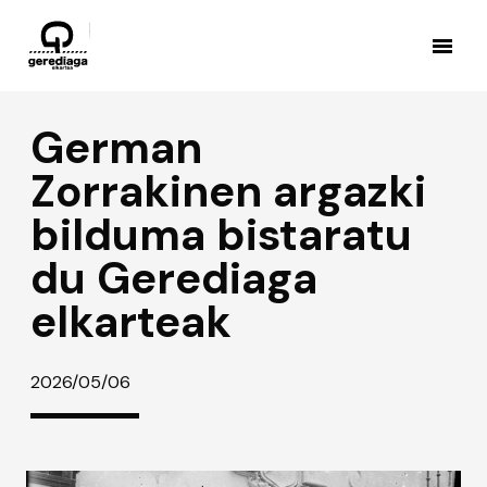
German
Zorrakinen argazki
bilduma bistaratu
du Gerediaga
elkarteak
2026/05/06