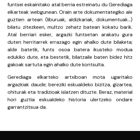
funtsei eskainitako atal berria estreinatu du Gerediaga
elkarteak webgunean. Orain arte dokumentategiko ale
guztien artean (liburuak, aldizkariak, dokumentuak…)
bilatu zitezkeen, multzo zehatz batean kokatu barik.
Atal berriari esker, argazki funtsetan arakatu gura
duten herritarrek errazago egin ahalko dute bilaketa;
alde batetik, funts osoa batera ikusteko modua
edukiko dute, eta bestetik, bilatzaile baten bidez hitz
gakoak sartuta egin ahalko dute kontsulta.
Gerediaga elkarteko artxiboan mota ugaritako
argazkiak daude; bereziki eskualdeko bizitza, gizartea,
ohiturak eta tradizioak islatzen dituzte. Beraz, material
hori guztia eskualdeko historia ulertzeko ondare
garrantzitsua da.