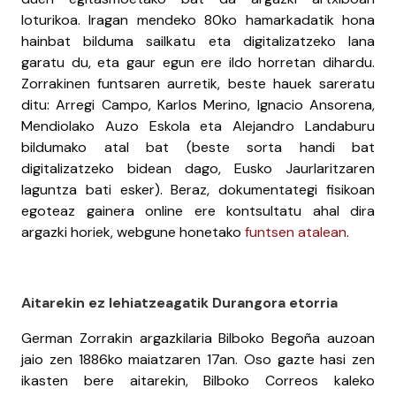
loturikoa. Iragan mendeko 80ko hamarkadatik hona
hainbat bilduma sailkatu eta digitalizatzeko lana
garatu du, eta gaur egun ere ildo horretan dihardu.
Zorrakinen funtsaren aurretik, beste hauek sareratu
ditu: Arregi Campo, Karlos Merino, Ignacio Ansorena,
Mendiolako Auzo Eskola eta Alejandro Landaburu
bildumako atal bat (beste sorta handi bat
digitalizatzeko bidean dago, Eusko Jaurlaritzaren
laguntza bati esker). Beraz, dokumentategi fisikoan
egoteaz gainera online ere kontsultatu ahal dira
argazki horiek, webgune honetako
funtsen atalean
.
Aitarekin ez lehiatzeagatik Durangora etorria
German Zorrakin argazkilaria Bilboko Begoña auzoan
jaio zen 1886ko maiatzaren 17an. Oso gazte hasi zen
ikasten bere aitarekin, Bilboko Correos kaleko