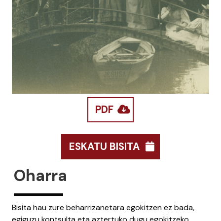
PDF
ESKATU BISITA
Oharra
Bisita hau zure beharrizanetara egokitzen ez bada,
egiguzu kontsulta eta aztertuko dugu egokitzeko