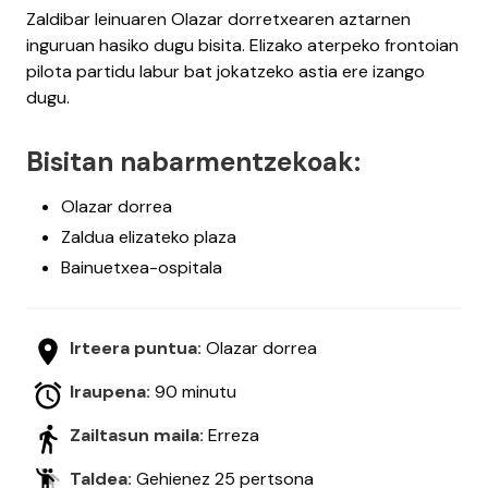
Zaldibar leinuaren Olazar dorretxearen aztarnen
inguruan hasiko dugu bisita. Elizako aterpeko frontoian
pilota partidu labur bat jokatzeko astia ere izango
dugu.
Bisitan nabarmentzekoak:
Olazar dorrea
Zaldua elizateko plaza
Bainuetxea-ospitala
Irteera puntua:
Olazar dorrea
Iraupena:
90 minutu
Zailtasun maila:
Erreza
Taldea:
Gehienez 25 pertsona