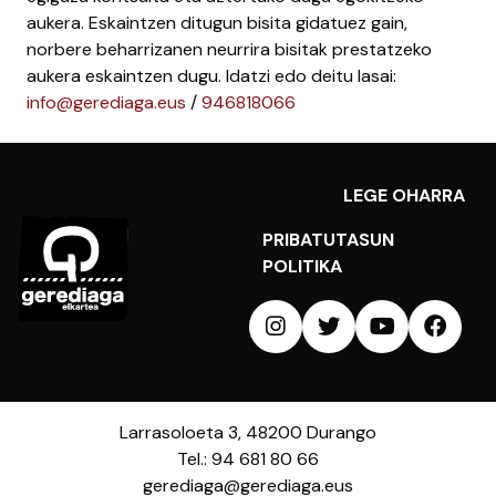
aukera. Eskaintzen ditugun bisita gidatuez gain,
norbere beharrizanen neurrira bisitak prestatzeko
aukera eskaintzen dugu. Idatzi edo deitu lasai:
info@gerediaga.eus
/
946818066
LEGE OHARRA
PRIBATUTASUN
POLITIKA
Larrasoloeta 3, 48200 Durango
Tel.: 94 681 80 66
gerediaga@gerediaga.eus