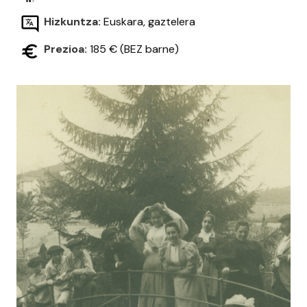
Hizkuntza:
Euskara, gaztelera
Prezioa:
185 € (BEZ barne)