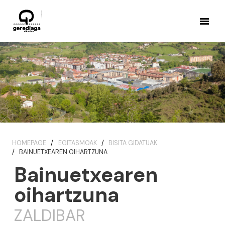
HOMEPAGE
EGITASMOAK
BISITA GIDATUAK
BAINUETXEAREN OIHARTZUNA
Bainuetxearen
oihartzuna
ZALDIBAR