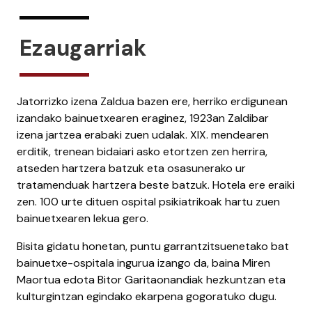
Ezaugarriak
Jatorrizko izena Zaldua bazen ere, herriko erdigunean
izandako bainuetxearen eraginez, 1923an Zaldibar
izena jartzea erabaki zuen udalak. XIX. mendearen
erditik, trenean bidaiari asko etortzen zen herrira,
atseden hartzera batzuk eta osasunerako ur
tratamenduak hartzera beste batzuk. Hotela ere eraiki
zen. 100 urte dituen ospital psikiatrikoak hartu zuen
bainuetxearen lekua gero.
Bisita gidatu honetan, puntu garrantzitsuenetako bat
bainuetxe-ospitala ingurua izango da, baina Miren
Maortua edota Bitor Garitaonandiak hezkuntzan eta
kulturgintzan egindako ekarpena gogoratuko dugu.