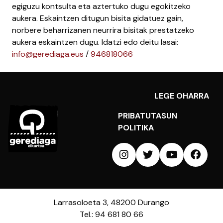
egiguzu kontsulta eta aztertuko dugu egokitzeko
aukera. Eskaintzen ditugun bisita gidatuez gain,
norbere beharrizanen neurrira bisitak prestatzeko
aukera eskaintzen dugu. Idatzi edo deitu lasai:
info@gerediaga.eus
/
946818066
LEGE OHARRA
PRIBATUTASUN
POLITIKA
Larrasoloeta 3, 48200 Durango
Tel.: 94 681 80 66