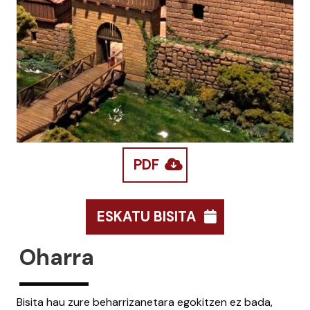
PDF
ESKATU BISITA
Oharra
Bisita hau zure beharrizanetara egokitzen ez bada,