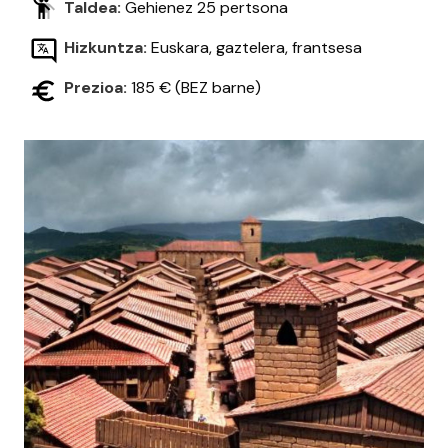
Taldea:
Gehienez 25 pertsona
Hizkuntza:
Euskara, gaztelera, frantsesa
Prezioa:
185 € (BEZ barne)