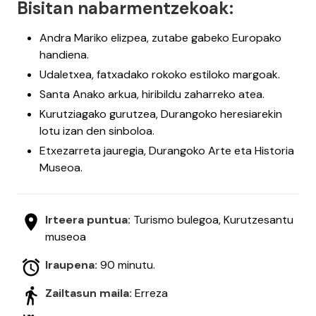
Bisitan nabarmentzekoak:
Andra Mariko elizpea, zutabe gabeko Europako
handiena.
Udaletxea, fatxadako rokoko estiloko margoak.
Santa Anako arkua, hiribildu zaharreko atea.
Kurutziagako gurutzea, Durangoko heresiarekin
lotu izan den sinboloa.
Etxezarreta jauregia, Durangoko Arte eta Historia
Museoa.
Irteera puntua:
Turismo bulegoa, Kurutzesantu
museoa
Iraupena:
90 minutu.
Zailtasun maila:
Erreza