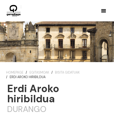
HOMEPAGE
EGITASMOAK
BISITA GIDATUAK
ERDI AROKO HIRIBILDUA
Erdi Aroko
hiribildua
DURANGO