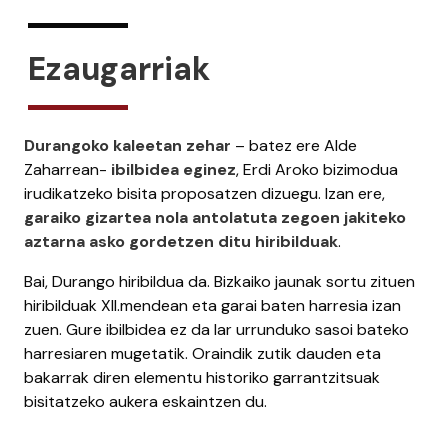
Ezaugarriak
Durangoko kaleetan zehar
– batez ere Alde
Zaharrean-
ibilbidea eginez
, Erdi Aroko bizimodua
irudikatzeko bisita proposatzen dizuegu. Izan ere,
garaiko gizartea nola antolatuta zegoen jakiteko
aztarna asko gordetzen ditu hiribilduak
.
Bai, Durango hiribildua da. Bizkaiko jaunak sortu zituen
hiribilduak XII.mendean eta garai baten harresia izan
zuen. Gure ibilbidea ez da lar urrunduko sasoi bateko
harresiaren mugetatik. Oraindik zutik dauden eta
bakarrak diren elementu historiko garrantzitsuak
bisitatzeko aukera eskaintzen du.