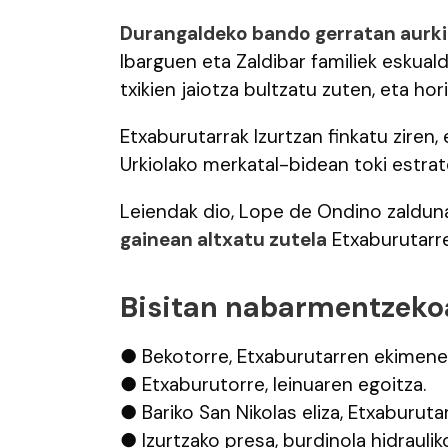
Durangaldeko bando gerratan aurki
Ibarguen eta Zaldibar familiek eskuald
txikien jaiotza bultzatu zuten, eta ho
Etxaburutarrak Izurtzan finkatu ziren
Urkiolako merkatal-bidean toki estrat
Leiendak dio, Lope de Ondino zaldun
gainean altxatu zutela
Etxaburutarre
Bisitan nabarmentzeko
● Bekotorre, Etxaburutarren ekimenez
● Etxaburutorre, leinuaren egoitza.
● Bariko San Nikolas eliza, Etxaburut
● Izurtzako presa, burdinola hidraul