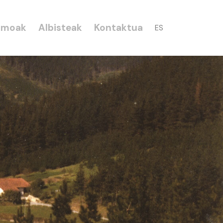
smoak
Albisteak
Kontaktua
ES