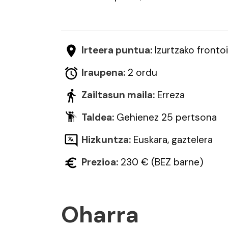
Irteera puntua:
Izurtzako fronto
Iraupena:
2 ordu
Zailtasun maila:
Erreza
Taldea:
Gehienez 25 pertsona
Hizkuntza:
Euskara, gaztelera
Prezioa:
230 € (BEZ barne)
Oharra