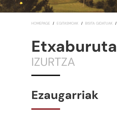
HOMEPAGE
EGITASMOAK
BISITA GIDATUAK
Etxaburuta
IZURTZA
Ezaugarriak