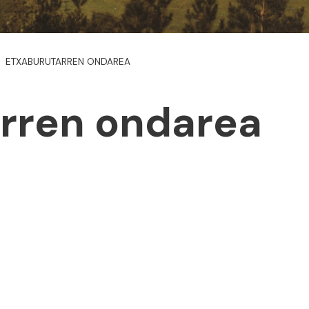
ETXABURUTARREN ONDAREA
rren ondarea