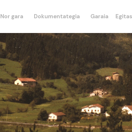
Nor gara
Dokumentategia
Garaia
Egita