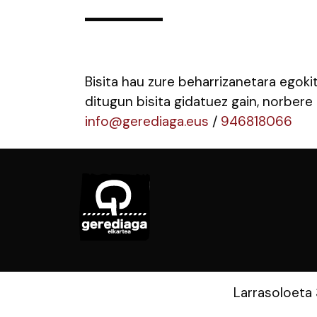
Bisita hau zure beharrizanetara egoki
ditugun bisita gidatuez gain, norbere 
info@gerediaga.eus
/
946818066
Larrasoloeta