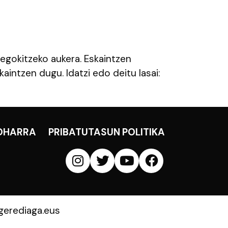
 egokitzeko aukera. Eskaintzen
aintzen dugu. Idatzi edo deitu lasai:
OHARRA
PRIBATUTASUN POLITIKA
erediaga.eus