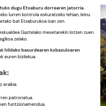
tuko dugu Etxaburu dorrearen jatorria.
eko lurren kontrola eskuratzeko lehian, leinu
rietako bat Etxaburukoa izan zen.
, eskualdea Gaztelako mesetarekin lotzen zuen
egikoa zelako.
ak
hildako basurdearen kobazuloaren
k euren bizilekua.
ak:
 eraikia.
arren patronatua.
ikoen funtzionamendua.