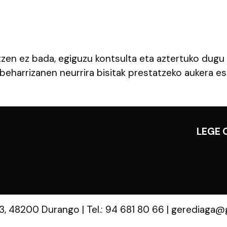
tzen ez bada, egiguzu kontsulta eta aztertuko dugu
beharrizanen neurrira bisitak prestatzeko aukera esk
LEGE 
 3, 48200 Durango
|
Tel.: 94 681 80 66
|
gerediaga@g