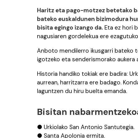
Haritz eta pago-motzez betetako ba
bateko euskaldunen bizimodura hur
bisita egingo izango da.
Eta ez hori b
nagusiaren gordelekua ere ezagutuko
Anboto mendilerro ikusgarri bateko to
igotzeko eta senderismorako aukera a
Historia handiko tokiak ere badira: Ur
aurrean, harritzarra ere badago. Kond
laguntzen du hiru buelta emanda.
Bisitan nabarmentzeko
● Urkiolako San Antonio Santutegia.
● Santa Apolonia ermita.