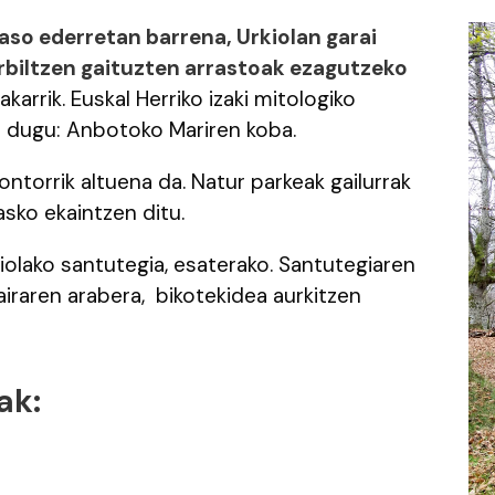
so ederretan barrena, Urkiolan garai
biltzen gaituzten arrastoak ezagutzeko
akarrik. Euskal Herriko izaki mitologiko
 dugu: Anbotoko Mariren koba.
ntorrik altuena da. Natur parkeak gailurrak
sko ekaintzen ditu.
kiolako santutegia, esaterako. Santutegiaren
airaren arabera, bikotekidea aurkitzen
ak: