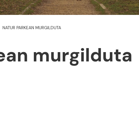
NATUR PARKEAN MURGILDUTA
ean murgilduta