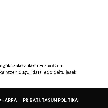
 egokitzeko aukera. Eskaintzen
aintzen dugu. Idatzi edo deitu lasai:
OHARRA
PRIBATUTASUN POLITIKA