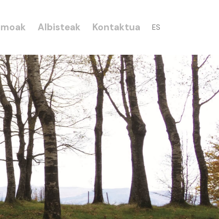
smoak
Albisteak
Kontaktua
ES