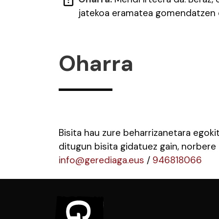
jatekoa eramatea gomendatzen 
Oharra
Bisita hau zure beharrizanetara egoki
ditugun bisita gidatuez gain, norbere 
info@gerediaga.eus
/
946818066