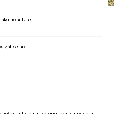
leko arrastoak.
s geltokian.
oinetako eta jantzi aproposaz gain, ura eta