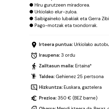
● Hiru gurutzeen miradorea.
● Urkiolako elur-zuloa.
● Saibigaineko lubakiak eta Gerra Zibi
● Pago-motzak eta txondorrak.
Irteera puntua:
Urkiolako autobu
Iraupena:
3 ordu
Zailtasun maila:
Ertaina*
Taldea:
Gehienez 25 pertsona
Hizkuntza:
Euskara, gaztelera
Prezioa:
350 € (BEZ barne)
Oharra:
Mendi irteera da. Beraz, 