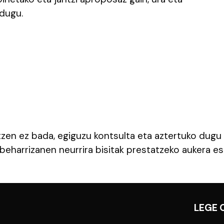
dugu.
tzen ez bada, egiguzu kontsulta eta aztertuko dugu
beharrizanen neurrira bisitak prestatzeko aukera esk
LEGE 