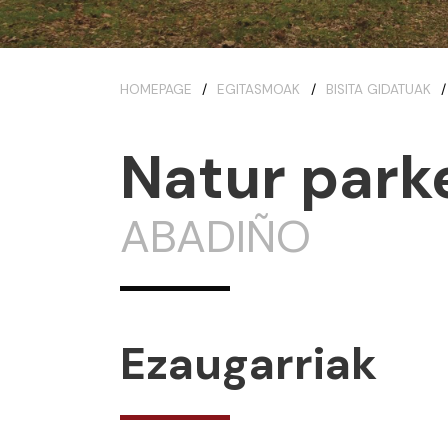
HOMEPAGE
EGITASMOAK
BISITA GIDATUAK
Natur park
ABADIÑO
Ezaugarriak