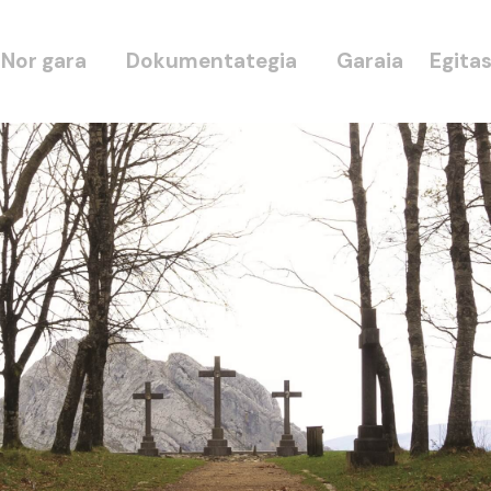
Nor gara
Dokumentategia
Garaia
Egita